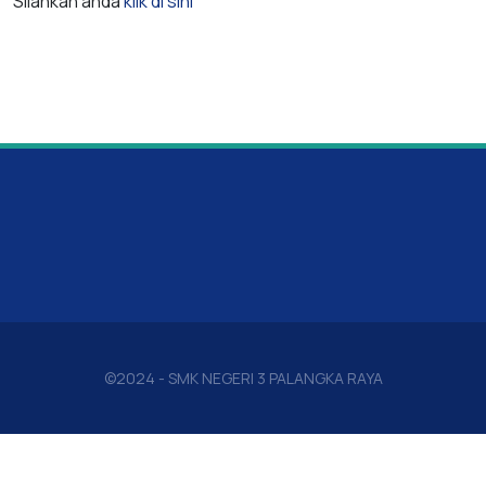
Silahkan anda
klik di sini
©2024 - SMK NEGERI 3 PALANGKA RAYA